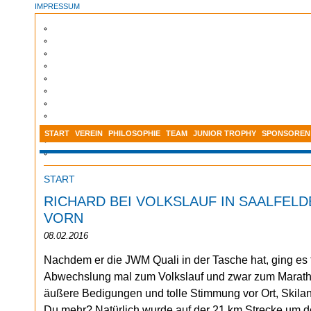
IMPRESSUM
START
VEREIN
PHILOSOPHIE
TEAM
JUNIOR TROPHY
SPONSOREN
START
RICHARD BEI VOLKSLAUF IN SAALFEL
VORN
08.02.2016
Nachdem er die JWM Quali in der Tasche hat, ging es 
Abwechslung mal zum Volkslauf und zwar zum Maratho
äußere Bedigungen und tolle Stimmung vor Ort, Skilang
Du mehr? Natürlich wurde auf der 21 km Strecke um d